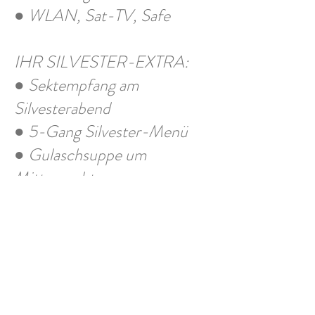
● WLAN, Sat-TV, Safe
IHR SILVESTER-EXTRA:
● Sektempfang am
Silvesterabend
● 5-Gang Silvester-Menü
● Gulaschsuppe um
Mitternacht
●Tanzen Sie am
Lebensquellplatz in das Neue
Jahr!
Buchbarer Termin: