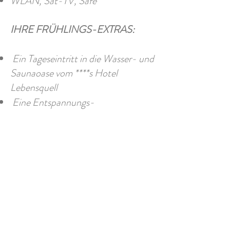
WLAN, Sat-TV, Safe
IHRE FRÜHLINGS-EXTRAS:
Ein Tageseintritt in die Wasser- und
Saunaoase vom ****s Hotel
Lebensquell
Eine Entspannungs-
Ganzkörpermassage (40 Min.)
Buchbar:
1.4.-31.5.2026
GLEICH ANFRAGEN