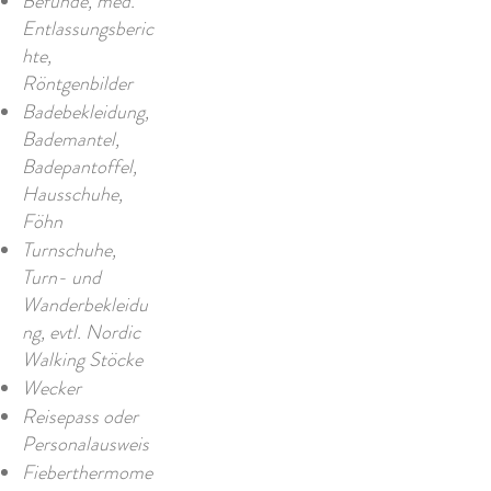
Befunde, med.
Entlassungsberic
hte,
Röntgenbilder
Badebekleidung,
Bademantel,
Badepantoffel,
Hausschuhe,
Föhn
Turnschuhe,
Turn- und
Wanderbekleidu
ng, evtl. Nordic
Walking Stöcke
Wecker
Reisepass oder
Personalausweis
Fieberthermome